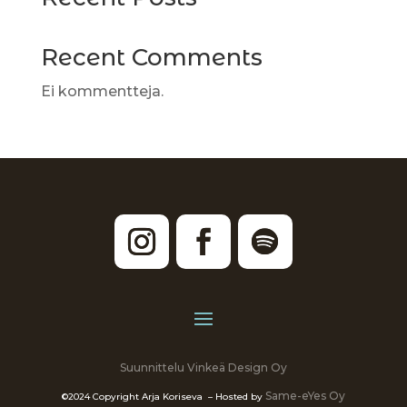
Recent Comments
Ei kommentteja.
Suunnittelu Vinkeä Design Oy
Same-eYes Oy
©2024 Copyright Arja Koriseva – Hosted by