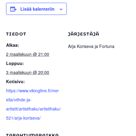
Lisää kalenteriin
TIEDOT
JÄRJESTÄJÄ
Alkaa:
Arja Koriseva ja Fortuna
2 maaliskuun @ 21:00
Loppuu:
3 maaliskuun @ 20:00
Kotisivu:
https://www.vikingline.fi/mer
ella/viihde-ja-
artistit/artistihaku/artistihaku/
521/arja-koriseva/
TAPAHTUMAPAIKKA