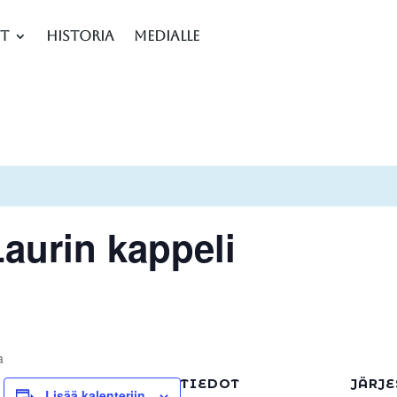
et
Historia
Medialle
Laurin kappeli
a
TIEDOT
JÄRJE
Lisää kalenteriin