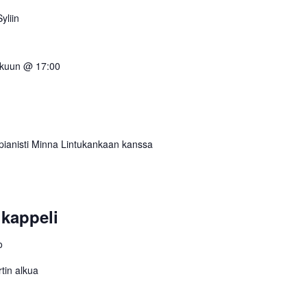
yliin
skuun @ 17:00
, pianisti Minna Lintukankaan kanssa
 kappeli
o
tin alkua