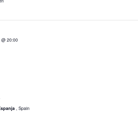
en
n @ 20:00
a
 Espanja
, Spain