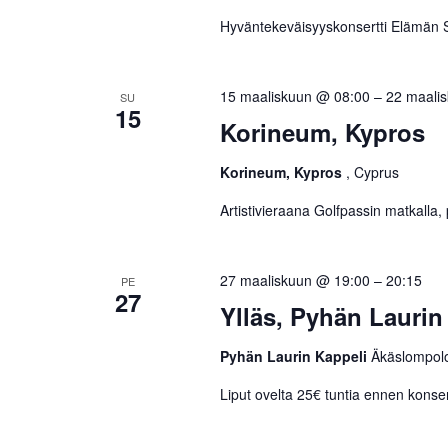
Hyväntekeväisyyskonsertti Elämän S
15 maaliskuun @ 08:00
–
22 maali
SU
15
Korineum, Kypros
Korineum, Kypros
, Cyprus
Artistivieraana Golfpassin matkalla
27 maaliskuun @ 19:00
–
20:15
PE
27
Ylläs, Pyhän Laurin
Pyhän Laurin Kappeli
Äkäslompol
Liput ovelta 25€ tuntia ennen konser