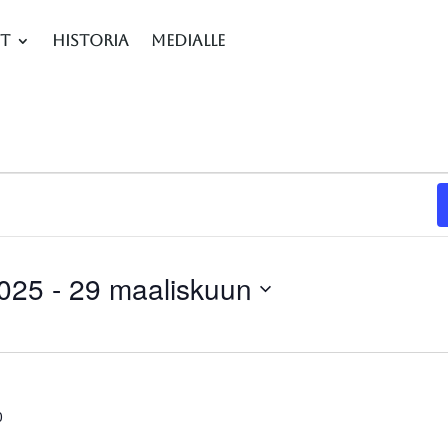
et
Historia
Medialle
2025
 - 
29 maaliskuun
0