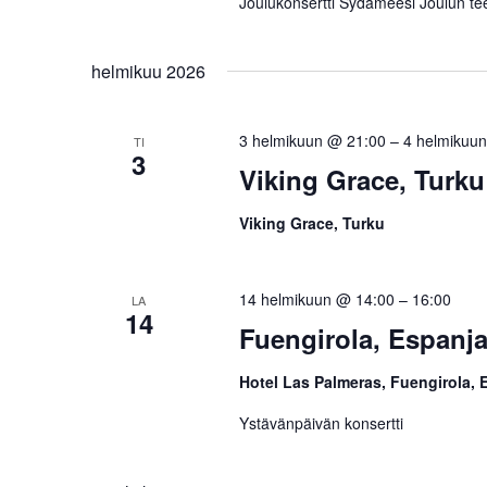
Joulukonsertti Sydämeesi Joulun te
helmikuu 2026
3 helmikuun @ 21:00
–
4 helmikuu
TI
3
Viking Grace, Turku
Viking Grace, Turku
14 helmikuun @ 14:00
–
16:00
LA
14
Fuengirola, Espanj
Hotel Las Palmeras, Fuengirola,
Ystävänpäivän konsertti