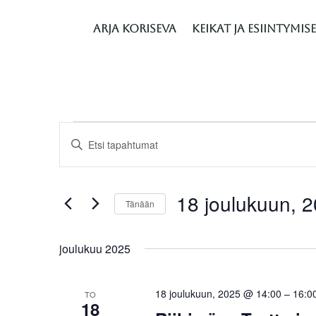
Arja Koriseva
Keikat ja esiintymis
Tapahtumat
Tapahtumat
Syötä
Etsi
hakusana.
aja
Näkymät
Etsi
18 joulukuun, 
navigointi
Tänään
Tapahtumat
hakusanalla.
Valitse
joulukuu 2025
päivä.
18 joulukuun, 2025 @ 14:00
–
16:0
TO
18